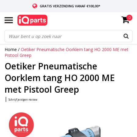
GRATIS VERZENDING VANAF €100,00*
0
INDIEN VOORRADIG: VOOR 14:00 BESTELD, ZELFDE DAG VERZONDEN
WERELDWIJDE LEVERING
Home
/
Oetiker Pneumatische Oorklem tang HO 2000 ME met
Pistool Greep
Oetiker Pneumatische
Oorklem tang HO 2000 ME
met Pistool Greep
|
Schrijf je eigen review