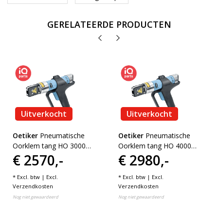
GERELATEERDE PRODUCTEN
Uitverkocht
Uitverkocht
Oetiker
Pneumatische
Oetiker
Pneumatische
Oorklem tang HO 3000
Oorklem tang HO 4000
€ 2570,-
€ 2980,-
ME
ME
* Excl. btw | Excl.
* Excl. btw | Excl.
Verzendkosten
Verzendkosten
Nog niet gewaardeerd
Nog niet gewaardeerd