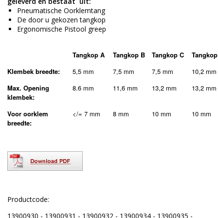
geleverd en bestaat
uit:
Pneumatische Oorklemtang
De door u gekozen tangkop
Ergonomische Pistool greep
Tangkop A
Tangkop B
Tangkop C
Tangkop
Klembek breedte:
5,5 mm
7,5 mm
7,5 mm
10,2 mm
Max. Opening
8.6 mm
11,6 mm
13,2 mm
13,2 mm
klembek:
Voor oorklem
</= 7 mm
8 mm
10 mm
10 mm
breedte:
Productcode:
13900930 - 13900931 - 13900932 - 13900934 - 13900935 -