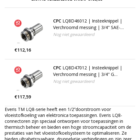
CPC
LQ8D46012 | Insteeknippel |
Verchroomd messing | 3/4" SAE-12
buitendraad
Nog niet gewaardeerd
€112,16
CPC
LQ8D47012 | Insteeknippel |
Verchroomd messing | 3/4" G
buitendraad
Nog niet gewaardeerd
€117,59
Everis TM LQ8-serie heeft een 1/2”doorstroom voor
vloeistofkoeling van elektronica toepassingen. Everis LQ8-
connectoren zijn speciaal ontworpen voor toepassingen in
thermisch beheer en bieden een hoge stroomcapaciteit om de
prestaties van het vloeistofkoelsysteem te optimaliseren. Ze
bieden ultrabetrouwbare, druppelvrije verbindingen en zijn zeer