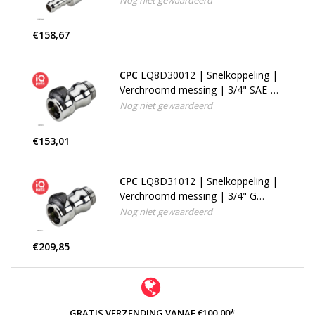
Nog niet gewaardeerd
€158,67
CPC
LQ8D30012 | Snelkoppeling |
Verchroomd messing | 3/4" SAE-12
buitendraad
Nog niet gewaardeerd
€153,01
CPC
LQ8D31012 | Snelkoppeling |
Verchroomd messing | 3/4" G
buitendraad
Nog niet gewaardeerd
€209,85
GRATIS VERZENDING VANAF €100,00*