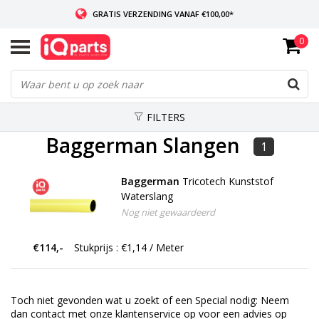
GRATIS VERZENDING VANAF €100,00*
0
INDIEN VOORRADIG: VOOR 14:00 BESTELD, ZELFDE DAG VERZONDEN
WERELDWIJDE LEVERING
FILTERS
Baggerman Slangen
1
Baggerman
Tricotech Kunststof
Waterslang
Nog niet gewaardeerd
€114,-
Stukprijs : €1,14 / Meter
Toch niet gevonden wat u zoekt of een Special nodig: Neem
dan contact met onze klantenservice op voor een advies op