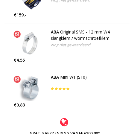
Nog niet gewaardeerd
€159,-
ABA
Original SMS - 12 mm W4
slangklem / wormschroefklem
Nog niet gewaardeerd
€4,55
ABA
Mini W1 (S10)
€0,83
GRATIS VERZENDING VANAF €100,00*