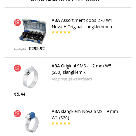
ABA
Assortiment doos 270 W1
Nova + Original slangklemmen
(08190026013)
€295,92
€369,90
ABA
Original SMS - 12 mm W5
(S50) slangklem /
wormschroefklem
Nog niet gewaardeerd
€5,44
ABA
slangklem Nova SMS - 9 mm
W1 (S20)