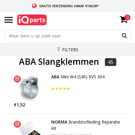
GRATIS VERZENDING VANAF €100,00*
0
INDIEN VOORRADIG: VOOR 14:00 BESTELD, ZELFDE DAG VERZONDEN
WERELDWIJDE LEVERING
FILTERS
ABA Slangklemmen
45
ABA
Mini W4 (S40) RVS 304
€1,52
NORMA
Brandstofleiding Reparatie
Kit