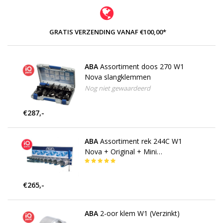
GRATIS VERZENDING VANAF €100,00*
ABA
Assortiment doos 270 W1
Nova slangklemmen
Nog niet gewaardeerd
€287,-
ABA
Assortiment rek 244C W1
Nova + Original + Mini
slangklemmen
€265,-
ABA
2-oor klem W1 (Verzinkt)