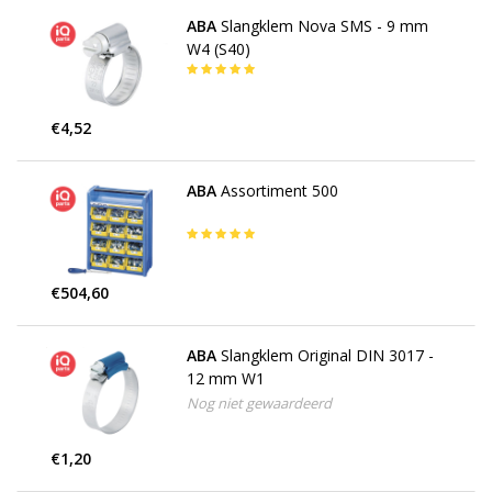
ABA
Slangklem Nova SMS - 9 mm
W4 (S40)
€4,52
ABA
Assortiment 500
€504,60
ABA
Slangklem Original DIN 3017 -
12 mm W1
Nog niet gewaardeerd
€1,20