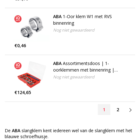
ABA
1-Oor klem W1 met RVS
binnenring
Nog niet gewaardeerd
€0,46
ABA
Assortimentsdoos | 1-
oorklemmen met binnenring |
W1/W4 | 260 stuks
Nog niet gewaardeerd
€124,65
1
2
De
ABA
slangklem kent iedereen wel van de slangklem met het
blauwe schroefhuisje.