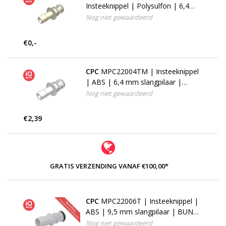
Insteeknippel | Polysulfon | 6,4
mm slangpilaar | Silicone
Nog niet gewaardeerd
€0,-
CPC
MPC22004TM | Insteeknippel
| ABS | 6,4 mm slangpilaar |
Silicone
Nog niet gewaardeerd
€2,39
GRATIS VERZENDING VANAF €100,00*
CPC
MPC22006T | Insteeknippel |
ABS | 9,5 mm slangpilaar | BUNA-
N - NIET MEER LEVERBAAR -
Nog niet gewaardeerd