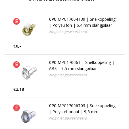
CPC
MPC17004T39 | Snelkoppeling
| Polysulfon | 6,4 mm slangpilaar
Nog niet gewaardeerd
€0,-
CPC
MPC17006T | Snelkoppeling |
ABS | 9,5 mm slangpilaar
Nog niet gewaardeerd
€2,18
CPC
MPC17006T03 | Snelkoppeling
| Polycarbonaat | 9,5 mm
slangpilaar
Nog niet gewaardeerd