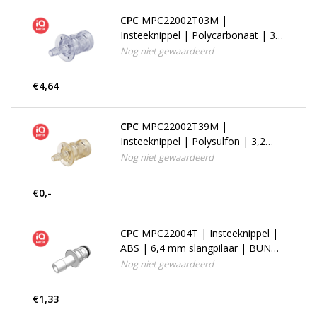
CPC
MPC22002T03M |
Insteeknippel | Polycarbonaat | 3,2
mm slangpilaar | Silicone
Nog niet gewaardeerd
€4,64
CPC
MPC22002T39M |
Insteeknippel | Polysulfon | 3,2
mm slangpilaar | Silicone
Nog niet gewaardeerd
€0,-
CPC
MPC22004T | Insteeknippel |
ABS | 6,4 mm slangpilaar | BUNA-
N
Nog niet gewaardeerd
€1,33