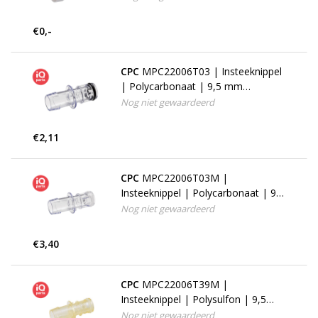
€0,-
CPC
MPC22006T03 | Insteeknippel
| Polycarbonaat | 9,5 mm
slangpilaar | BUNA-N
Nog niet gewaardeerd
€2,11
CPC
MPC22006T03M |
Insteeknippel | Polycarbonaat | 9,5
mm slangpilaar | Silicone
Nog niet gewaardeerd
€3,40
CPC
MPC22006T39M |
Insteeknippel | Polysulfon | 9,5
mm slangpilaar | Silicone
Nog niet gewaardeerd