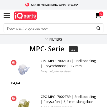
GRATIS VERZENDING VANAF €100,00*
0
INDIEN VOORRADIG: VOOR 14:00 BESTELD, ZELFDE DAG VERZONDEN
WERELDWIJDE LEVERING
FILTERS
MPC- Serie
33
CPC
MPC17002T03 | Snelkoppeling
| Polycarbonaat | 3,2 mm
slangpilaar
Nog niet gewaardeerd
€4,64
CPC
MPC17002T39 | Snelkoppeling
| Polysulfon | 3,2 mm slangpilaar