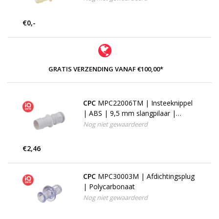
€0,-
GRATIS VERZENDING VANAF €100,00*
CPC
MPC22006TM | Insteeknippel
| ABS | 9,5 mm slangpilaar |
Silicone
Nog niet gewaardeerd
€2,46
CPC
MPC30003M | Afdichtingsplug
| Polycarbonaat
Nog niet gewaardeerd