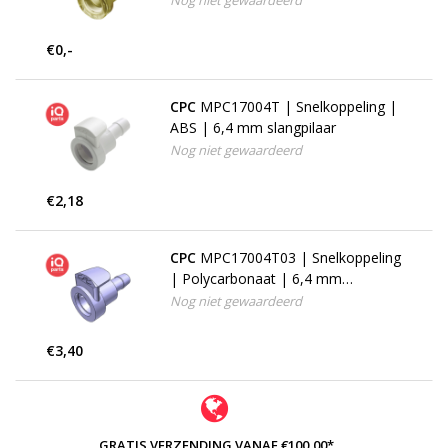
Nog niet gewaardeerd
€0,-
CPC
MPC17004T | Snelkoppeling |
ABS | 6,4 mm slangpilaar
Nog niet gewaardeerd
€2,18
CPC
MPC17004T03 | Snelkoppeling
| Polycarbonaat | 6,4 mm
slangpilaar
Nog niet gewaardeerd
€3,40
GRATIS VERZENDING VANAF €100,00*