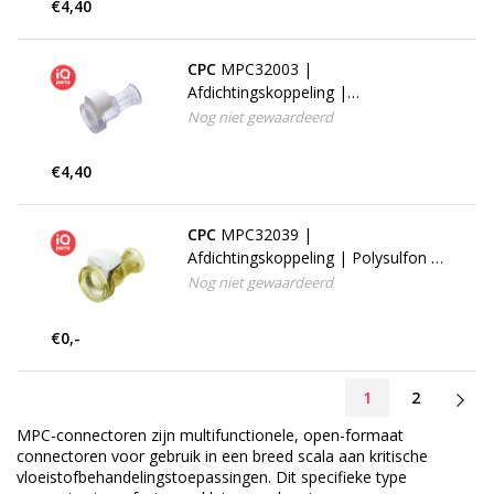
€4,40
CPC
MPC32003 |
Afdichtingskoppeling |
Polycarbonaat | zonder
Nog niet gewaardeerd
vergrendeling
€4,40
CPC
MPC32039 |
Afdichtingskoppeling | Polysulfon |
zonder vergrendeling
Nog niet gewaardeerd
€0,-
1
2
MPC-connectoren zijn multifunctionele, open-formaat
connectoren voor gebruik in een breed scala aan kritische
vloeistofbehandelingstoepassingen. Dit specifieke type