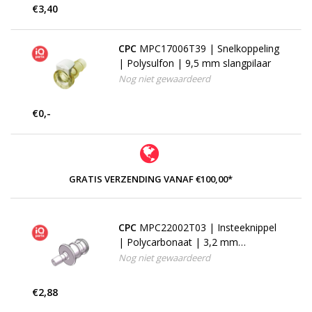
€3,40
CPC
MPC17006T39 | Snelkoppeling
| Polysulfon | 9,5 mm slangpilaar
Nog niet gewaardeerd
€0,-
GRATIS VERZENDING VANAF €100,00*
CPC
MPC22002T03 | Insteeknippel
| Polycarbonaat | 3,2 mm
slangpilaar | BUNA-N
Nog niet gewaardeerd
€2,88