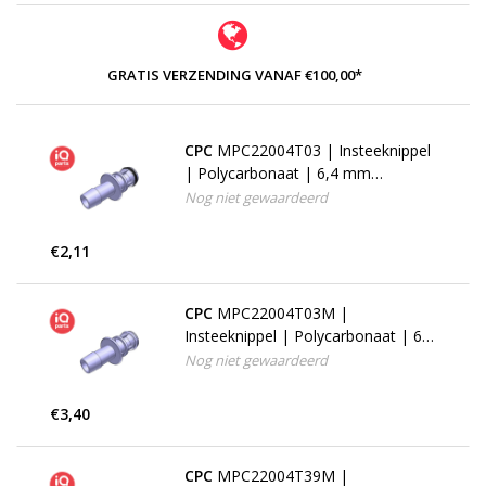
GRATIS VERZENDING VANAF €100,00*
CPC
MPC22004T03 | Insteeknippel
| Polycarbonaat | 6,4 mm
slangpilaar | BUNA-N
Nog niet gewaardeerd
€2,11
CPC
MPC22004T03M |
Insteeknippel | Polycarbonaat | 6,4
mm slangpilaar | Silicone
Nog niet gewaardeerd
€3,40
CPC
MPC22004T39M |