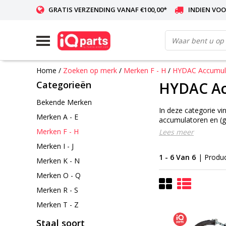
GRATIS VERZENDING VANAF €100,00*
INDIEN VOO
WERELDWIJDE LEVERING
Home
/
Zoeken op merk
/
Merken F - H
/
HYDAC Accumula
Categorieën
HYDAC Ac
Bekende Merken
In deze categorie v
Merken A - E
accumulatoren en (g
Merken F - H
Lees meer
Merken I - J
1 - 6 Van 6
| Produ
Merken K - N
Merken O - Q
Merken R - S
Merken T - Z
Staal soort