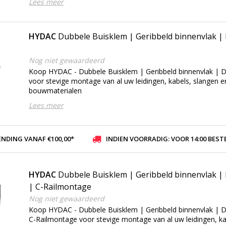
Lees meer
HYDAC
Dubbele Buisklem | Geribbeld binnenvlak |
Nog niet gewaardeerd
Koop HYDAC - Dubbele Buisklem | Geribbeld binnenvlak | 
voor stevige montage van al uw leidingen, kabels, slangen 
bouwmaterialen
Lees meer
ENDING VANAF €100,00*
INDIEN VOORRADIG: VOOR 14:00 BESTELD, ZELFDE DAG VER
HYDAC
Dubbele Buisklem | Geribbeld binnenvlak |
| C-Railmontage
Nog niet gewaardeerd
Koop HYDAC - Dubbele Buisklem | Geribbeld binnenvlak | D
C-Railmontage voor stevige montage van al uw leidingen, ka