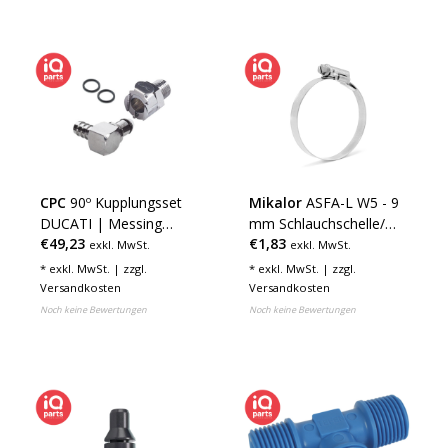
CPC
90º Kupplungsset
Mikalor
ASFA-L W5 - 9
DUCATI | Messing
mm Schlauchschelle/
€49,23
€1,83
verchromt | 1/4" NPT -
Schneckengewindeschelle
exkl. MwSt.
exkl. MwSt.
Schlauchanschluß 8 - 10
DIN 3017
* exkl. MwSt. | zzgl.
* exkl. MwSt. | zzgl.
mm
Versandkosten
Versandkosten
Noch keine Bewertungen
Noch keine Bewertungen