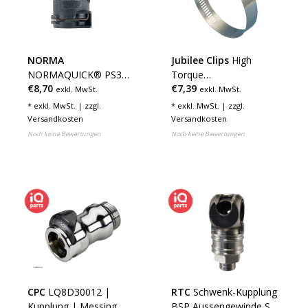
NORMA
Jubilee Clips
High
NORMAQUICK® PS3
Torque
€8,70
€7,39
Steckverbindung 90°
Schneckengewindeschellen
exkl. MwSt.
exkl. MwSt.
NW12 - 16,8 mm
W4
* exkl. MwSt. | zzgl.
* exkl. MwSt. | zzgl.
Versandkosten
Versandkosten
Noch keine Bewertungen
Noch keine Bewertungen
CPC
LQ8D30012 |
RTC
Schwenk-Kupplung
Kupplung | Messing
BSP Aussengewinde SC