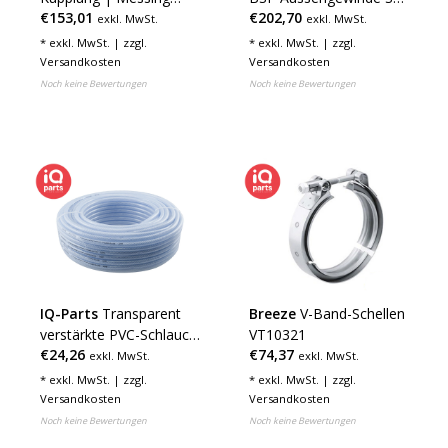
€153,01
€202,70
verchromt | 3/4" SAE-12
Serie HB DN11
exkl. MwSt.
exkl. MwSt.
Außengewinde
* exkl. MwSt. | zzgl.
* exkl. MwSt. | zzgl.
Versandkosten
Versandkosten
Noch keine Bewertungen
Noch keine Bewertungen
IQ-Parts
Transparent
Breeze
V-Band-Schellen
verstärkte PVC-Schlauch
VT10321
€24,26
€74,37
auf rolle
exkl. MwSt.
exkl. MwSt.
* exkl. MwSt. | zzgl.
* exkl. MwSt. | zzgl.
Versandkosten
Versandkosten
Noch keine Bewertungen
Noch keine Bewertungen