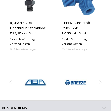
IQ-Parts
VDA-
TEFEN
Kunststoff T-
Einschraub-Stecknippel
Stück BSPT
€17,16
€2,95
NW06 - M14x1.5
Aussengewinde
exkl. MwSt.
exkl. MwSt.
* exkl. MwSt. | zzgl.
* exkl. MwSt. | zzgl.
Versandkosten
Versandkosten
Noch keine Bewertungen
Noch keine Bewertungen
KUNDENDIENST