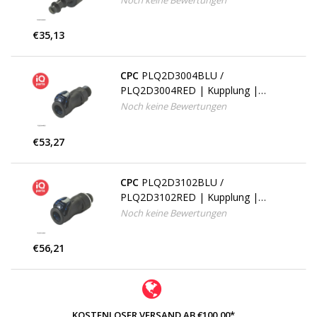
Noch keine Bewertungen
Schlauchanschluss 6,4 mm
€35,13
CPC
PLQ2D3004BLU /
PLQ2D3004RED | Kupplung |
Polyphenysulfon | 1/4" SAE-4
Noch keine Bewertungen
Außengewinde
€53,27
CPC
PLQ2D3102BLU /
PLQ2D3102RED | Kupplung |
Polyphenysulfon | 1/8" G
Noch keine Bewertungen
Außengewinde
€56,21
KOSTENLOSER VERSAND AB €100,00*