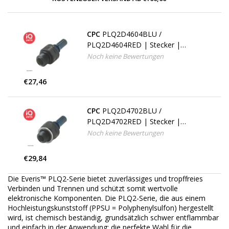
CPC
PLQ2D4604BLU /
PLQ2D4604RED | Stecker |
Polyphenysulfon | 1/4" SAE-4
Noch keine Bewertungen
Außengewinde
€27,46
CPC
PLQ2D4702BLU /
PLQ2D4702RED | Stecker |
Polyphenysulfon | 1/8" G
Noch keine Bewertungen
Außengewinde
€29,84
Die Everis™ PLQ2-Serie bietet zuverlässiges und tropffreies
Verbinden und Trennen und schützt somit wertvolle
elektronische Komponenten. Die PLQ2-Serie, die aus einem
Hochleistungskunststoff (PPSU = Polyphenylsulfon) hergestellt
wird, ist chemisch beständig, grundsätzlich schwer entflammbar
und einfach in der Anwendung: die perfekte Wahl für die