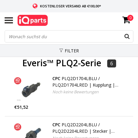
KOSTENLOSER VERSAND AB €100,00*
0
WENN AUF LAGER: VOR 14:00 UHR BESTELLT, VERSAND AM SELBEN TAG
WELTWEITE LIEFERUNG
FILTER
Everis™ PLQ2-Serie
6
CPC
PLQ2D1704LBLU /
PLQ2D1704LRED | Kupplung |
Polyphenysulfon |
Noch keine Bewertungen
Schlauchanschluss 6,4 mm
€51,52
CPC
PLQ2D2204LBLU /
PLQ2D2204LRED | Stecker |
Polyphenysulfon |