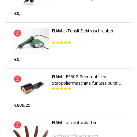
€0,-
FIAM
e-Tensil Elektroschrauber
€0,-
FIAM
LES30P Pneumatische
Stabpoliermaschine für Sisalbürsten
mit Sicherheitsstarthebel
€806,25
FIAM
Luftmotorblätter
Noch keine Bewertungen