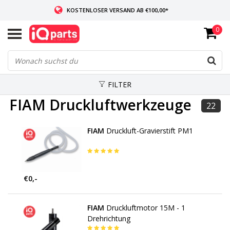
KOSTENLOSER VERSAND AB €100,00*
0
WENN AUF LAGER: VOR 14:00 UHR BESTELLT, VERSAND AM SELBEN TAG
WELTWEITE LIEFERUNG
FILTER
FIAM Druckluftwerkzeuge
22
FIAM
Druckluft-Gravierstift PM1
€0,-
FIAM
Druckluftmotor 15M - 1
Drehrichtung