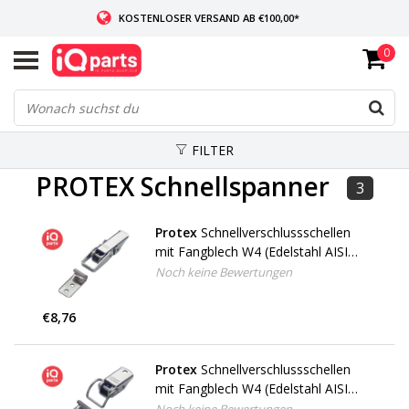
KOSTENLOSER VERSAND AB €100,00*
0
WENN AUF LAGER: VOR 14:00 UHR BESTELLT, VERSAND AM SELBEN TAG
WELTWEITE LIEFERUNG
FILTER
PROTEX Schnellspanner
3
Protex
Schnellverschlussschellen
mit Fangblech W4 (Edelstahl AISI
304)
Noch keine Bewertungen
€8,76
Protex
Schnellverschlussschellen
mit Fangblech W4 (Edelstahl AISI
304)