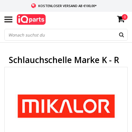
KOSTENLOSER VERSAND AB €100,00*
0
WENN AUF LAGER: VOR 14:00 UHR BESTELLT, VERSAND AM SELBEN TAG
WELTWEITE LIEFERUNG
Schlauchschelle Marke K - R