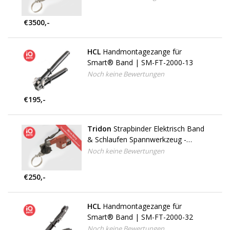
€3500,-
HCL
Handmontagezange für
Smart® Band | SM-FT-2000-13
Noch keine Bewertungen
€195,-
Tridon
Strapbinder Elektrisch Band
& Schlaufen Spannwerkzeug -
Vermietung
Noch keine Bewertungen
€250,-
HCL
Handmontagezange für
Smart® Band | SM-FT-2000-32
Noch keine Bewertungen