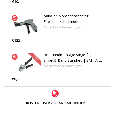
€10,-
Mikalor
Montagezange für
Edelstahl kabelbinder
Noch keine Bewertungen
€122,-
HCL
Handmontagezange für
Smart® Band Standard | SM-TA-
528A
Noch keine Bewertungen
€0,-
KOSTENLOSER VERSAND AB €100,00*