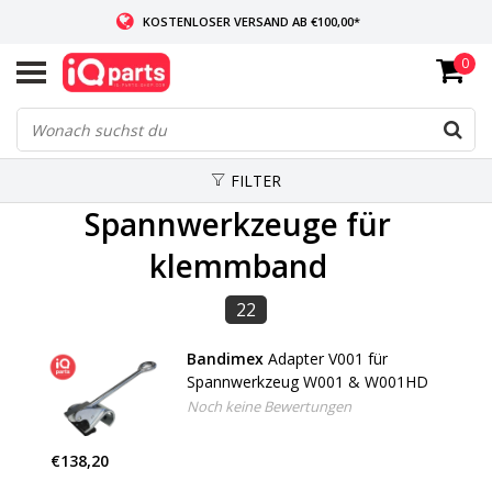
KOSTENLOSER VERSAND AB €100,00*
0
WENN AUF LAGER: VOR 14:00 UHR BESTELLT, VERSAND AM SELBEN TAG
WELTWEITE LIEFERUNG
FILTER
Spannwerkzeuge für
klemmband
22
Bandimex
Adapter V001 für
Spannwerkzeug W001 & W001HD
Noch keine Bewertungen
€138,20