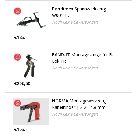
Bandimex
Spannwerkzeug
W001HD
Noch keine Bewertungen
€183,-
BAND-IT
Montagezange für Ball-
Lok Tie |
XE9229/KE922/KE9229TW
Noch keine Bewertungen
€206,50
NORMA
Montagewerkzeug
Kabelbinder | 2,2 - 4,8 mm
Noch keine Bewertungen
€153,-