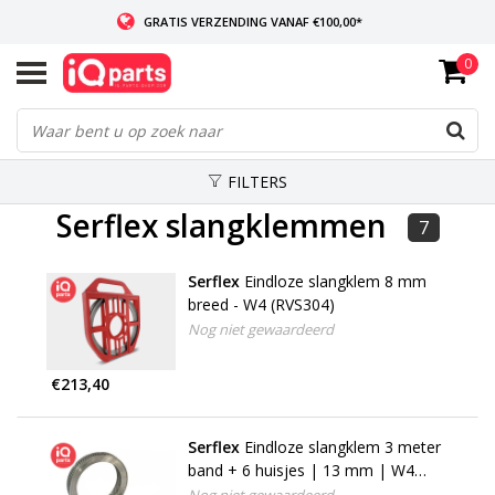
GRATIS VERZENDING VANAF €100,00*
0
INDIEN VOORRADIG: VOOR 14:00 BESTELD, ZELFDE DAG VERZONDEN
WERELDWIJDE LEVERING
FILTERS
Serflex slangklemmen
7
Serflex
Eindloze slangklem 8 mm
breed - W4 (RVS304)
Nog niet gewaardeerd
€213,40
Serflex
Eindloze slangklem 3 meter
band + 6 huisjes | 13 mm | W4
(RVS 304)