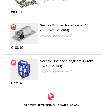
Nog niet gewaardeerd
€83,10
Serflex
Wormschroefhuisjes 13
mm - W4 (RVS304)
Nog niet gewaardeerd
€188,65
Serflex
Eindloze slangklem 13 mm
- W4 (RVS304)
Nog niet gewaardeerd
€221,40
GRATIS VERZENDING VANAF €100,00*