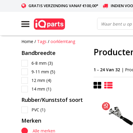
GRATIS VERZENDING VANAF €100,00*
INDIEN VOO
WERELDWIJDE LEVERING
Home
/
Tags
/
oorklemtang
Producte
Bandbreedte
6-8 mm
(3)
1 - 24 Van 32
| Pro
9-11 mm
(5)
12 mm
(4)
14 mm
(1)
Rubber/Kunststof soort
PVC
(1)
Merken
Alle merken