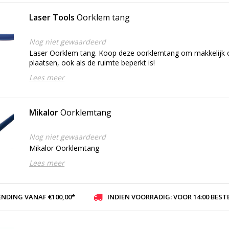
Laser Tools
Oorklem tang
Nog niet gewaardeerd
Laser Oorklem tang. Koop deze oorklemtang om makkelijk
plaatsen, ook als de ruimte beperkt is!
Lees meer
Mikalor
Oorklemtang
Nog niet gewaardeerd
Mikalor Oorklemtang
Lees meer
ENDING VANAF €100,00*
INDIEN VOORRADIG: VOOR 14:00 BESTELD, ZELFDE DAG VER