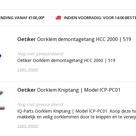
ENDING VANAF €100,00*
INDIEN VOORRADIG: VOOR 14:00 BESTELD, ZELFDE DAG VER
Oetiker
Oorklem demontagetang HCC 2000 | 519
Nog niet gewaardeerd
Oetiker Oorklem demontagetang HCC 2000 | 519
Lees meer
Oetiker
Oorklem Kniptang | Model ICP-PC01
Nog niet gewaardeerd
IQ-Parts Oorklem Kniptang | Model ICP-PC01. Koop deze 
makkelijk en veilig oorklemmen door te knippen en te verwij
Lees meer