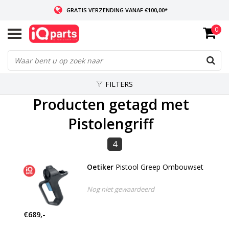
GRATIS VERZENDING VANAF €100,00*
0
INDIEN VOORRADIG: VOOR 14:00 BESTELD, ZELFDE DAG VERZONDEN
WERELDWIJDE LEVERING
FILTERS
Producten getagd met
Pistolengriff
4
Oetiker
Pistool Greep Ombouwset
Nog niet gewaardeerd
€689,-