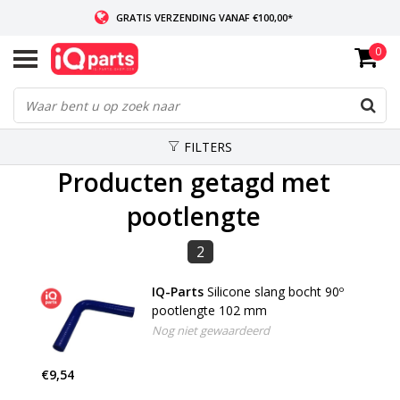
GRATIS VERZENDING VANAF €100,00*
0
INDIEN VOORRADIG: VOOR 14:00 BESTELD, ZELFDE DAG VERZONDEN
WERELDWIJDE LEVERING
FILTERS
Producten getagd met
pootlengte
2
IQ-Parts
Silicone slang bocht 90º
pootlengte 102 mm
Nog niet gewaardeerd
€9,54