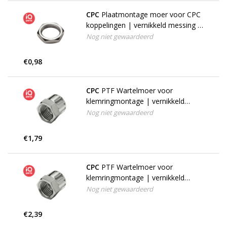
CPC
Plaatmontage moer voor CPC
koppelingen | vernikkeld messing |
1/8"
Nog niet gewaardeerd
€0,98
CPC
PTF Wartelmoer voor
klemringmontage | vernikkeld
messing | 4,0 mm OD / 2,5 mm ID
Nog niet gewaardeerd
€1,79
CPC
PTF Wartelmoer voor
klemringmontage | vernikkeld
messing | 8,0 mm OD / 6,0 mm ID
Nog niet gewaardeerd
€2,39