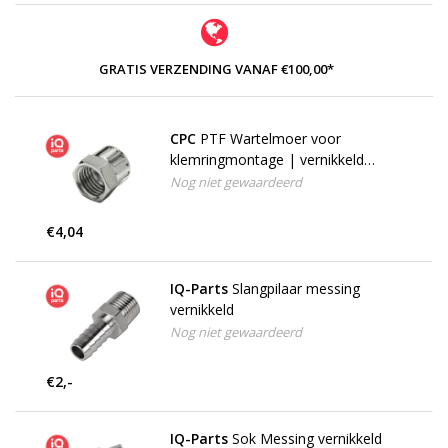
GRATIS VERZENDING VANAF €100,00*
CPC
PTF Wartelmoer voor
klemringmontage | vernikkeld
messing | 9,5 mm OD / 6,4 mm ID
Nog niet gewaardeerd
€4,04
IQ-Parts
Slangpilaar messing
vernikkeld
Nog niet gewaardeerd
€2,-
IQ-Parts
Sok Messing vernikkeld