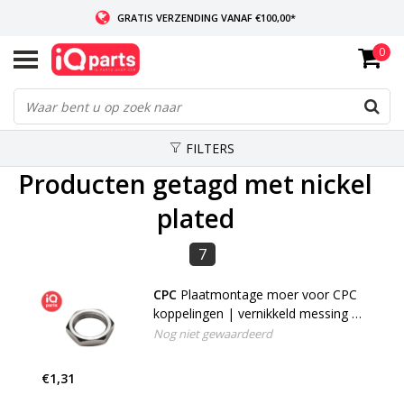
GRATIS VERZENDING VANAF €100,00*
0
INDIEN VOORRADIG: VOOR 14:00 BESTELD, ZELFDE DAG VERZONDEN
WERELDWIJDE LEVERING
FILTERS
Producten getagd met nickel
plated
7
CPC
Plaatmontage moer voor CPC
koppelingen | vernikkeld messing |
1/4"
Nog niet gewaardeerd
€1,31