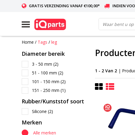
GRATIS VERZENDING VANAF €100,00*
INDIEN VOO
WERELDWIJDE LEVERING
Home
/
Tags
/
leg
Producten
Diameter bereik
3 - 50 mm
(2)
1 - 2 Van 2
| Produ
51 - 100 mm
(2)
101 - 150 mm
(2)
151 - 250 mm
(1)
Rubber/Kunststof soort
Silicone
(2)
Merken
Alle merken