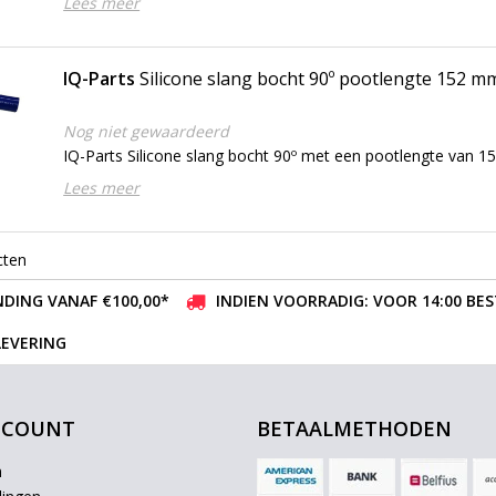
Lees meer
IQ-Parts
Silicone slang bocht 90º pootlengte 152 m
Nog niet gewaardeerd
IQ-Parts Silicone slang bocht 90º met een pootlengte van 
Lees meer
cten
DING VANAF €100,00*
INDIEN VOORRADIG: VOOR 14:00 BE
LEVERING
CCOUNT
BETAALMETHODEN
n