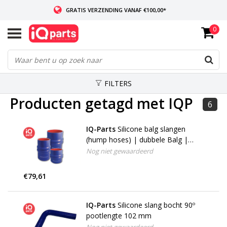
GRATIS VERZENDING VANAF €100,00*
0
INDIEN VOORRADIG: VOOR 14:00 BESTELD, ZELFDE DAG VERZONDEN
WERELDWIJDE LEVERING
FILTERS
Producten getagd met IQP
6
IQ-Parts
Silicone balg slangen
(hump hoses) | dubbele Balg |
voor natte uitlaat scheepsmotoren
Nog niet gewaardeerd
€79,61
IQ-Parts
Silicone slang bocht 90º
pootlengte 102 mm