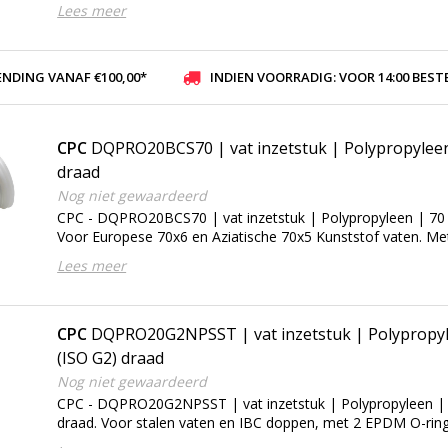
Lees meer
ENDING VANAF €100,00*
INDIEN VOORRADIG: VOOR 14:00 BESTELD, ZELFDE DAG VER
CPC
DQPRO20BCS70 | vat inzetstuk | Polypropylee
draad
Nog niet gewaardeerd
CPC - DQPRO20BCS70 | vat inzetstuk | Polypropyleen | 7
Voor Europese 70x6 en Aziatische 70x5 Kunststof vaten. M
Lees meer
CPC
DQPRO20G2NPSST | vat inzetstuk | Polypropyl
(ISO G2) draad
Nog niet gewaardeerd
CPC - DQPRO20G2NPSST | vat inzetstuk | Polypropyleen | 
draad. Voor stalen vaten en IBC doppen, met 2 EPDM O-rin