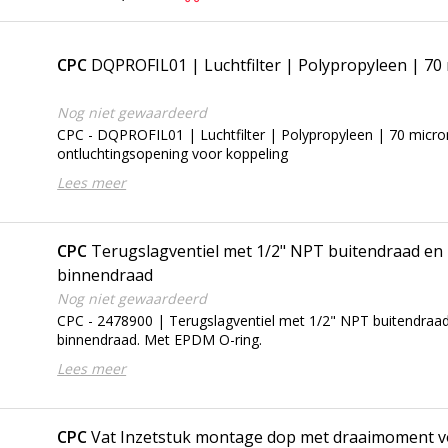
CPC
DQPROFIL01 | Luchtfilter | Polypropyleen | 70
Nog niet gewaardeerd
CPC - DQPROFIL01 | Luchtfilter | Polypropyleen | 70 micro
ontluchtingsopening voor koppeling
Lees meer
CPC
Terugslagventiel met 1/2" NPT buitendraad en
binnendraad
Nog niet gewaardeerd
CPC - 2478900 | Terugslagventiel met 1/2" NPT buitendraa
binnendraad. Met EPDM O-ring.
Lees meer
CPC
Vat Inzetstuk montage dop met draaimoment 