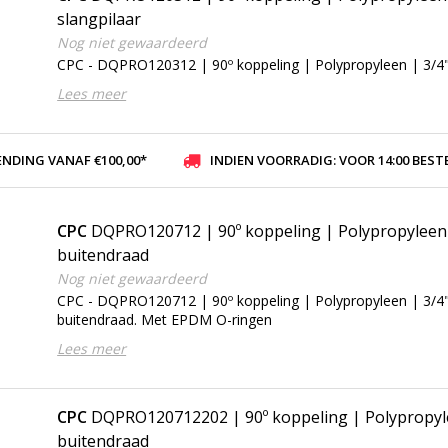
slangpilaar
Nog niet gewaardeerd
CPC - DQPRO120312 | 90º koppeling | Polypropyleen | 3/4" 
Lees meer
ENDING VANAF €100,00*
INDIEN VOORRADIG: VOOR 14:00 BESTELD, ZELFDE DAG VER
CPC
DQPRO120712 | 90º koppeling | Polypropyleen
buitendraad
Nog niet gewaardeerd
CPC - DQPRO120712 | 90º koppeling | Polypropyleen | 3/4
buitendraad. Met EPDM O-ringen
Lees meer
CPC
DQPRO120712202 | 90º koppeling | Polypropyl
buitendraad