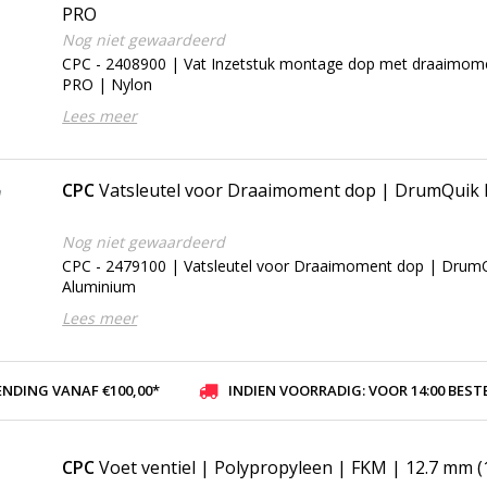
PRO
Nog niet gewaardeerd
CPC - 2408900 | Vat Inzetstuk montage dop met draaimo
PRO | Nylon
Lees meer
CPC
Vatsleutel voor Draaimoment dop | DrumQuik
Nog niet gewaardeerd
CPC - 2479100 | Vatsleutel voor Draaimoment dop | Drum
Aluminium
Lees meer
ENDING VANAF €100,00*
INDIEN VOORRADIG: VOOR 14:00 BESTELD, ZELFDE DAG VER
CPC
Voet ventiel | Polypropyleen | FKM | 12.7 mm (