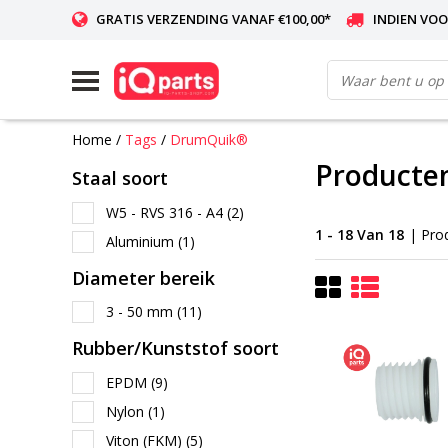
GRATIS VERZENDING VANAF €100,00*
INDIEN VOO
WERELDWIJDE LEVERING
Home
/
Tags
/
DrumQuik®
Producte
Staal soort
W5 - RVS 316 - A4
(2)
1 - 18 Van 18
| Pro
Aluminium
(1)
Diameter bereik
3 - 50 mm
(11)
Rubber/Kunststof soort
EPDM
(9)
Nylon
(1)
Viton (FKM)
(5)