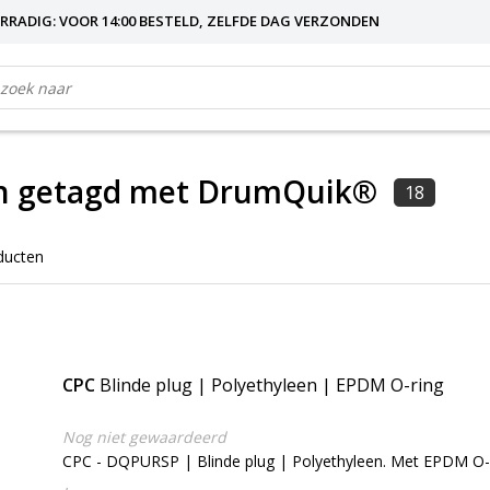
RRADIG: VOOR 14:00 BESTELD, ZELFDE DAG VERZONDEN
n getagd met DrumQuik®
18
ducten
CPC
Blinde plug | Polyethyleen | EPDM O-ring
Nog niet gewaardeerd
CPC - DQPURSP | Blinde plug | Polyethyleen. Met EPDM O-r