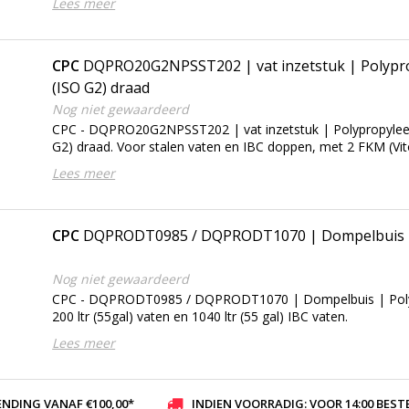
Lees meer
CPC
DQPRO20G2NPSST202 | vat inzetstuk | Polypro
(ISO G2) draad
Nog niet gewaardeerd
CPC - DQPRO20G2NPSST202 | vat inzetstuk | Polypropylee
G2) draad. Voor stalen vaten en IBC doppen, met 2 FKM (Vi
Lees meer
CPC
DQPRODT0985 / DQPRODT1070 | Dompelbuis |
Nog niet gewaardeerd
CPC - DQPRODT0985 / DQPRODT1070 | Dompelbuis | Poly
200 ltr (55gal) vaten en 1040 ltr (55 gal) IBC vaten.
Lees meer
ENDING VANAF €100,00*
INDIEN VOORRADIG: VOOR 14:00 BESTELD, ZELFDE DAG VER