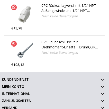
CPC
Rückschlagventil mit 1/2" NPT
Außengewinde und 1/2" NPT
Innengewinde
Noch keine Bewertungen
€43,78
CPC
Spundschlüssel für
Drehmoment-Einsatz | DrumQuik
PRO
Noch keine Bewertungen
€108,12
KUNDENDIENST
MEIN KONTO
INTERNATIONAL
ZAHLUNGSARTEN
VERSAND