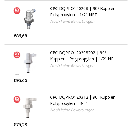
CPC
DQPRO120208 | 90º Kuppler |
Polypropylen | 1/2" NPT
Außengewinde
Noch keine Bewertungen
€86,68
CPC
DQPRO120208202 | 90º
Kuppler | Polypropylen | 1/2" NPT
Außengewinde
Noch keine Bewertungen
€95,66
CPC
DQPRO120312 | 90º Kuppler |
Polypropylen | 3/4"
Schlauchanschluß
Noch keine Bewertungen
€75,28