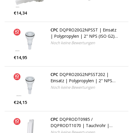
€14,34
CPC
DQPRO20G2NPSST | Einsatz
| Polypropylen | 2" NPS (ISO G2)
Gewinde
Noch keine Bewertungen
€14,95
CPC
DQPRO20G2NPSST202 |
Einsatz | Polypropylen | 2" NPS
(ISO G2) Gewinde
Noch keine Bewertungen
€24,15
CPC
DQPRODT0985 /
DQPRODT1070 | Tauchrohr |
Polypropylen
Noch keine Bewertungen