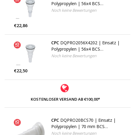
Polypropylen | 56x4 BCS
Metrisches Gewinde
Noch keine Bewertungen
€22,86
CPC
DQPRO2056X4202 | Einsatz |
Polypropylen | 56x4 BCS
Metrisches Gewinde
Noch keine Bewertungen
€22,50
KOSTENLOSER VERSAND AB €100,00*
CPC
DQPRO20BCS70 | Einsatz |
Polypropylen | 70 mm BCS
Gewinde
Noch keine Bewertungen