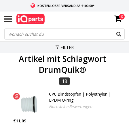
KOSTENLOSER VERSAND AB €100,00*
0
WENN AUF LAGER: VOR 14:00 UHR BESTELLT, VERSAND AM SELBEN TAG
WELTWEITE LIEFERUNG
FILTER
Artikel mit Schlagwort
DrumQuik®
18
CPC
Blindstopfen | Polyethylen |
EPDM O-ring
Noch keine Bewertungen
€11,09