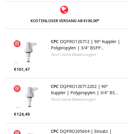
KOSTENLOSER VERSAND AB €100,00*
CPC
DQPRO120712 | 90º Kuppler |
Polypropylen | 3/4" BSPP
Außengewinde
Noch keine Bewertungen
€101,47
CPC
DQPRO120712202 | 90º
Kuppler | Polypropylen | 3/4" BSPP
Außengewinde
Noch keine Bewertungen
€124,49
CPC
DQPRO2056X4 | Einsatz |