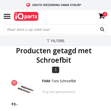
GRATIS VERZENDING VANAF €100,00*
0
INDIEN VOORRADIG: VOOR 14:00 BESTELD, ZELFDE DAG VERZONDEN
WERELDWIJDE LEVERING
FILTERS
Producten getagd met
Schroefbit
1
FIAM
Torx Schroefbit
Nog niet gewaardeerd
€0,-