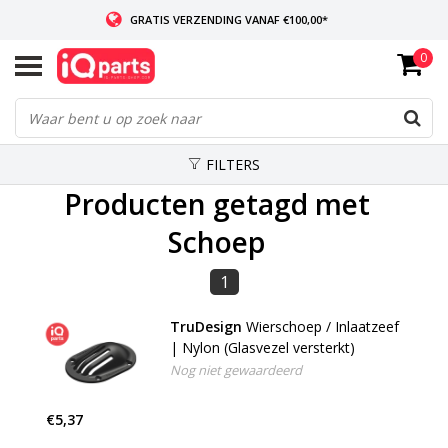
GRATIS VERZENDING VANAF €100,00*
0
INDIEN VOORRADIG: VOOR 14:00 BESTELD, ZELFDE DAG VERZONDEN
WERELDWIJDE LEVERING
FILTERS
Producten getagd met
Schoep
1
TruDesign
Wierschoep / Inlaatzeef
| Nylon (Glasvezel versterkt)
Nog niet gewaardeerd
€5,37