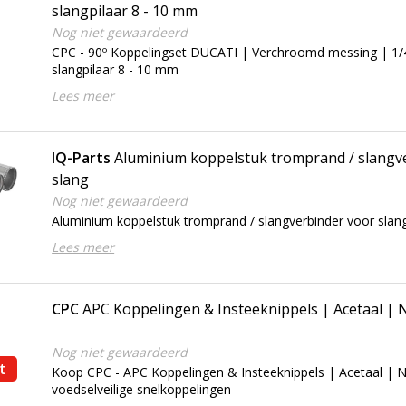
slangpilaar 8 - 10 mm
Nog niet gewaardeerd
CPC - 90º Koppelingset DUCATI | Verchroomd messing | 1/
slangpilaar 8 - 10 mm
Lees meer
IQ-Parts
Aluminium koppelstuk tromprand / slangv
slang
Nog niet gewaardeerd
Aluminium koppelstuk tromprand / slangverbinder voor slan
Lees meer
CPC
APC Koppelingen & Insteeknippels | Acetaal |
Nog niet gewaardeerd
t
Koop CPC - APC Koppelingen & Insteeknippels | Acetaal | 
voedselveilige snelkoppelingen