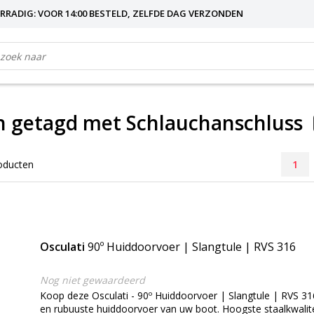
RRADIG: VOOR 14:00 BESTELD, ZELFDE DAG VERZONDEN
n getagd met Schlauchanschluss
oducten
1
Osculati
90º Huiddoorvoer | Slangtule | RVS 316
Nog niet gewaardeerd
Koop deze Osculati - 90º Huiddoorvoer | Slangtule | RVS 3
en rubuuste huiddoorvoer van uw boot. Hoogste staalkwalite