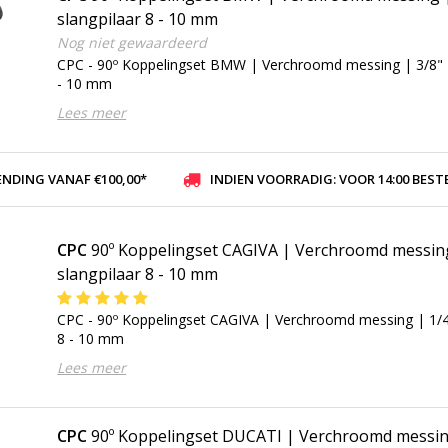
slangpilaar 8 - 10 mm
Nog niet gewaardeerd
CPC - 90º Koppelingset BMW | Verchroomd messing | 3/8" N
- 10 mm
Lees meer
ENDING VANAF €100,00*
INDIEN VOORRADIG: VOOR 14:00 BESTELD, ZELFDE DAG VER
CPC
90º Koppelingset CAGIVA | Verchroomd messing
slangpilaar 8 - 10 mm
CPC - 90º Koppelingset CAGIVA | Verchroomd messing | 1/4"
8 - 10 mm
Lees meer
CPC
90º Koppelingset DUCATI | Verchroomd messin