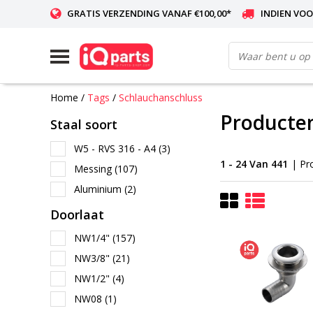
GRATIS VERZENDING VANAF €100,00*
INDIEN VOO
WERELDWIJDE LEVERING
Home
/
Tags
/
Schlauchanschluss
Producte
Staal soort
W5 - RVS 316 - A4
(3)
1 - 24 Van 441
| Pr
Messing
(107)
Aluminium
(2)
Doorlaat
NW1/4"
(157)
NW3/8"
(21)
NW1/2"
(4)
NW08
(1)