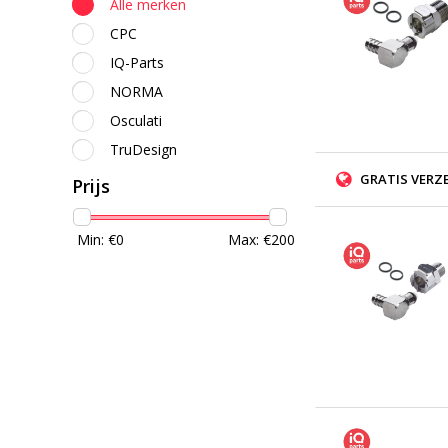
Alle merken
CPC
IQ-Parts
NORMA
Osculati
TruDesign
GRATIS VERZ
Prijs
Min: €
0
Max: €
200