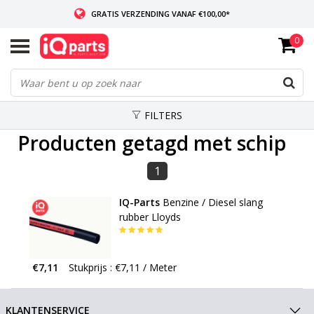
GRATIS VERZENDING VANAF €100,00*
0
INDIEN VOORRADIG: VOOR 14:00 BESTELD, ZELFDE DAG VERZONDEN
WERELDWIJDE LEVERING
FILTERS
Producten getagd met schip
1
IQ-Parts
Benzine / Diesel slang
rubber Lloyds
€7,11
Stukprijs : €7,11 / Meter
KLANTENSERVICE