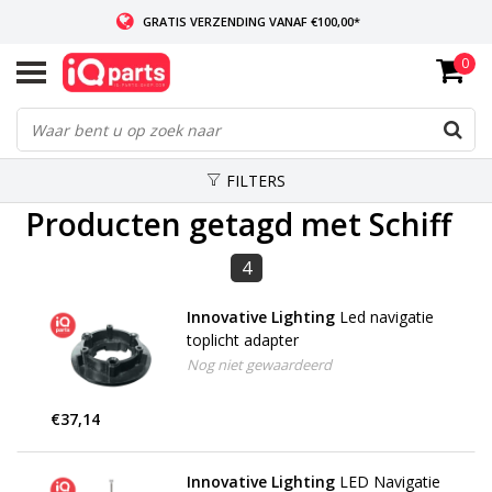
GRATIS VERZENDING VANAF €100,00*
0
INDIEN VOORRADIG: VOOR 14:00 BESTELD, ZELFDE DAG VERZONDEN
WERELDWIJDE LEVERING
FILTERS
Producten getagd met Schiff
4
Innovative Lighting
Led navigatie
toplicht adapter
Nog niet gewaardeerd
€37,14
Innovative Lighting
LED Navigatie