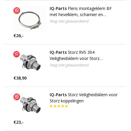
IQ-Parts
Flens montageklem BF
met hevelklem, scharnier en
afdichtring.
Nog niet gewaardeerd
€26,-
IQ-Parts
Storz RVS 304
Veiligheidsklem voor Storz
koppelingen
Nog niet gewaardeerd
€38,90
IQ-Parts
Storz Veiligheidsklem voor
Storz koppelingen
€23,-