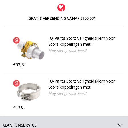
GRATIS VERZENDING VANAF €100,00*
IQ-Parts
Storz Veiligheidsklem voor
Storz-koppelingen met
verdraaibeveiliging
Nog niet gewaardeerd
€37,61
IQ-Parts
Storz Veiligheidsklem voor
Storz-koppelingen met
verdraaibeveiliging | RVS
Nog niet gewaardeerd
€138,-
KLANTENSERVICE