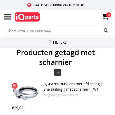
GRATIS VERZENDING VANAF €100,00*
0
INDIEN VOORRADIG: VOOR 14:00 BESTELD, ZELFDE DAG VERZONDEN
WERELDWIJDE LEVERING
FILTERS
Producten getagd met
scharnier
6
IQ-Parts
Buisklem met afdichting |
Snelsluiting | met scharnier | W1
Nog niet gewaardeerd
€29,04