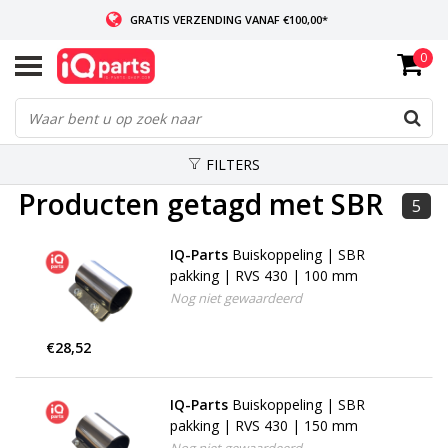
GRATIS VERZENDING VANAF €100,00*
0
INDIEN VOORRADIG: VOOR 14:00 BESTELD, ZELFDE DAG VERZONDEN
WERELDWIJDE LEVERING
FILTERS
Producten getagd met SBR
5
IQ-Parts
Buiskoppeling | SBR
pakking | RVS 430 | 100 mm
Nog niet gewaardeerd
€28,52
IQ-Parts
Buiskoppeling | SBR
pakking | RVS 430 | 150 mm