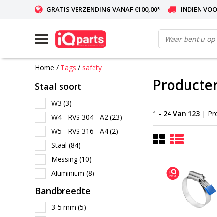
GRATIS VERZENDING VANAF €100,00*
INDIEN VOO
WERELDWIJDE LEVERING
Home
/
Tags
/
safety
Producten
Staal soort
W3
(3)
1 - 24 Van 123
| Pr
W4 - RVS 304 - A2
(23)
W5 - RVS 316 - A4
(2)
Staal
(84)
Messing
(10)
Aluminium
(8)
Bandbreedte
3-5 mm
(5)