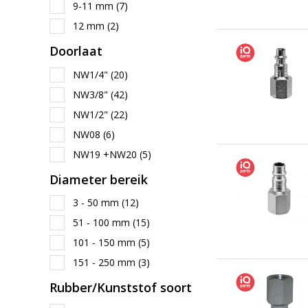
9-11 mm
(7)
12 mm
(2)
Doorlaat
NW1/4"
(20)
NW3/8"
(42)
NW1/2"
(22)
NW08
(6)
NW19 +NW20
(5)
Diameter bereik
3 - 50 mm
(12)
51 - 100 mm
(15)
101 - 150 mm
(5)
151 - 250 mm
(3)
Rubber/Kunststof soort