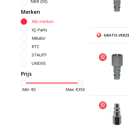
NBR
(50)
Merken
Alle merken
IQ-Parts
GRATIS VERZ
Mikalor
RTC
STAUFF
UNEXIS
Prijs
Min: €
0
Max: €
350