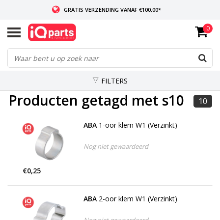
GRATIS VERZENDING VANAF €100,00*
0
INDIEN VOORRADIG: VOOR 14:00 BESTELD, ZELFDE DAG VERZONDEN
WERELDWIJDE LEVERING
FILTERS
Producten getagd met s10
10
ABA
1-oor klem W1 (Verzinkt)
Nog niet gewaardeerd
€0,25
ABA
2-oor klem W1 (Verzinkt)