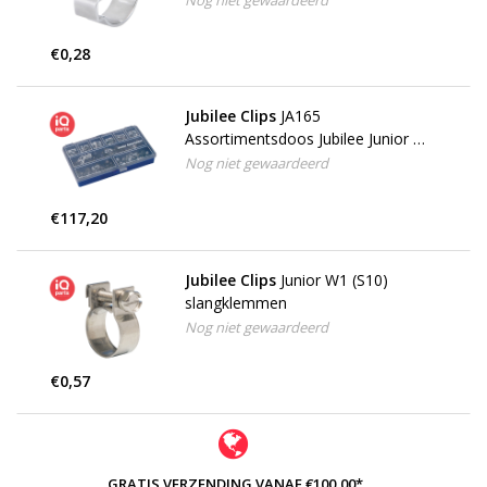
Nog niet gewaardeerd
€0,28
Jubilee Clips
JA165
Assortimentsdoos Jubilee Junior W1
(S10) slangklemmen
Nog niet gewaardeerd
€117,20
Jubilee Clips
Junior W1 (S10)
slangklemmen
Nog niet gewaardeerd
€0,57
GRATIS VERZENDING VANAF €100,00*