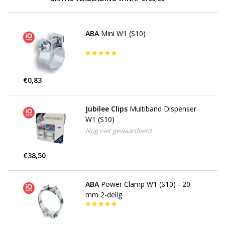
ABA
Mini W1 (S10)
€0,83
Jubilee Clips
Multiband Dispenser
W1 (S10)
Nog niet gewaardeerd
€38,50
ABA
Power Clamp W1 (S10) - 20
mm 2-delig