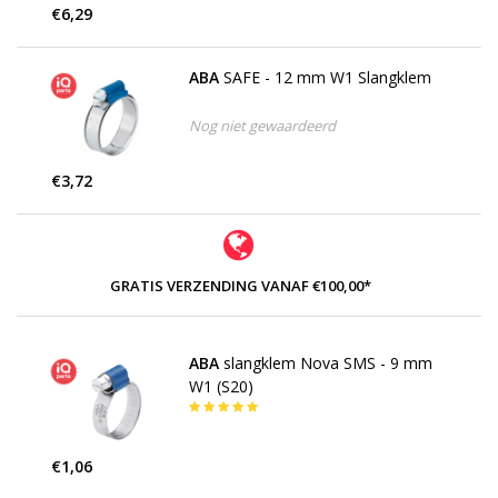
€6,29
ABA
SAFE - 12 mm W1 Slangklem
Nog niet gewaardeerd
€3,72
GRATIS VERZENDING VANAF €100,00*
ABA
slangklem Nova SMS - 9 mm
W1 (S20)
€1,06