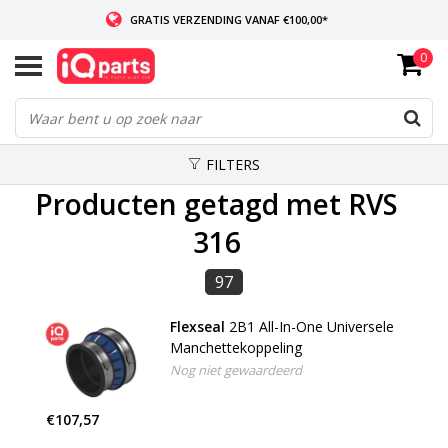
GRATIS VERZENDING VANAF €100,00*
0
INDIEN VOORRADIG: VOOR 14:00 BESTELD, ZELFDE DAG VERZONDEN
WERELDWIJDE LEVERING
FILTERS
Producten getagd met RVS
316
97
Flexseal
2B1 All-In-One Universele
Manchettekoppeling
Nog niet gewaardeerd
€107,57