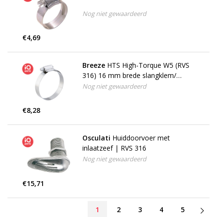
Nog niet gewaardeerd
€4,69
Breeze
HTS High-Torque W5 (RVS
316) 16 mm brede slangklem/
wormschroefklem
Nog niet gewaardeerd
€8,28
Osculati
Huiddoorvoer met
inlaatzeef | RVS 316
Nog niet gewaardeerd
€15,71
1
2
3
4
5