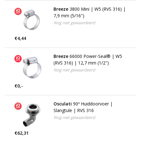
Breeze
3800 Mini | W5 (RVS 316) |
7,9 mm (5/16")
Nog niet gewaardeerd
€4,44
Breeze
66000 Power-Seal® | W5
(RVS 316) | 12,7 mm (1/2")
Nog niet gewaardeerd
€0,-
Osculati
90º Huiddoorvoer |
Slangtule | RVS 316
Nog niet gewaardeerd
€62,31