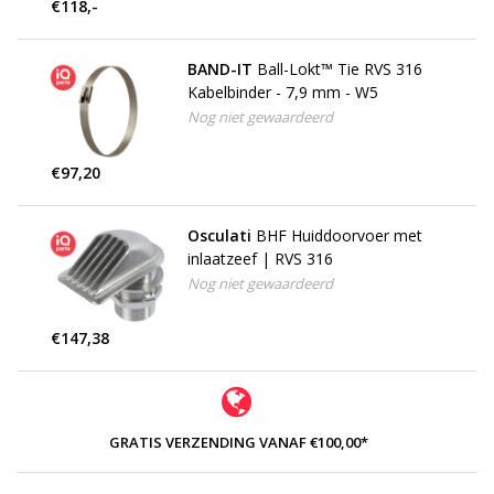
€118,-
BAND-IT
Ball-Lokt™ Tie RVS 316
Kabelbinder - 7,9 mm - W5
Nog niet gewaardeerd
€97,20
Osculati
BHF Huiddoorvoer met
inlaatzeef | RVS 316
Nog niet gewaardeerd
€147,38
GRATIS VERZENDING VANAF €100,00*