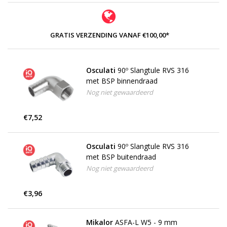
GRATIS VERZENDING VANAF €100,00*
Osculati
90º Slangtule RVS 316
met BSP binnendraad
Nog niet gewaardeerd
€7,52
Osculati
90º Slangtule RVS 316
met BSP buitendraad
Nog niet gewaardeerd
€3,96
Mikalor
ASFA-L W5 - 9 mm