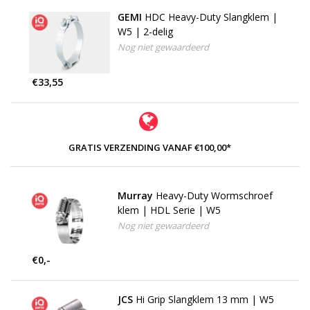
GEMI
HDC Heavy-Duty Slangklem |
W5 | 2-delig
Nog niet gewaardeerd
€33,55
GRATIS VERZENDING VANAF €100,00*
Murray
Heavy-Duty Wormschroef
klem | HDL Serie | W5
Nog niet gewaardeerd
€0,-
JCS
Hi Grip Slangklem 13 mm | W5