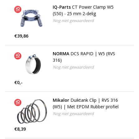
IQ-Parts
CT Power Clamp W5
(S50) - 25 mm 2-delig
Nog niet gewaardeerd
€39,86
NORMA
DCS RAPID | W5 (RVS
316)
Nog niet gewaardeerd
€0,-
Mikalor
Duiktank Clip | RVS 316
(W5) | Met EPDM Rubber profiel
Nog niet gewaardeerd
€8,39