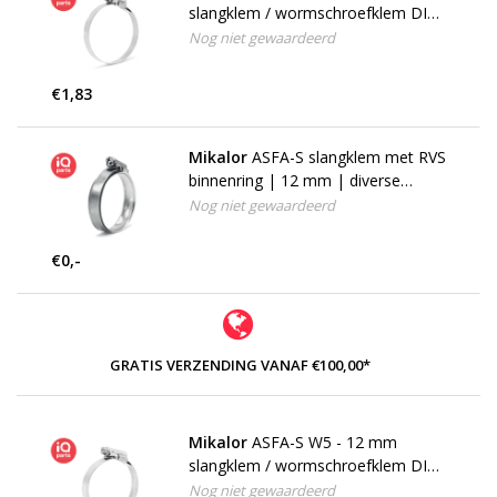
slangklem / wormschroefklem DIN
3017
Nog niet gewaardeerd
€1,83
Mikalor
ASFA-S slangklem met RVS
binnenring | 12 mm | diverse
staalsoorten
Nog niet gewaardeerd
€0,-
GRATIS VERZENDING VANAF €100,00*
Mikalor
ASFA-S W5 - 12 mm
slangklem / wormschroefklem DIN
3017
Nog niet gewaardeerd