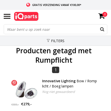
GRATIS VERZENDING VANAF €100,00*
0
INDIEN VOORRADIG: VOOR 14:00 BESTELD, ZELFDE DAG VERZONDEN
WERELDWIJDE LEVERING
FILTERS
Producten getagd met
Rumpflicht
1
Innovative Lighting
Bow / Romp
licht / Boeg lampen
Nog niet gewaardeerd
€279,-
€305,-