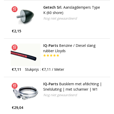
Getech Srl.
Aanslagdempers Type
K (60 shore)
Nog niet gewaardeerd
€2,15
IQ-Parts
Benzine / Diesel slang
rubber Lloyds
€7,11
Stukprijs : €7,11 / Meter
IQ-Parts
Buisklem met afdichting |
Snelsluiting | met scharnier | W1
Nog niet gewaardeerd
€29,04