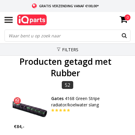
GRATIS VERZENDING VANAF €100,00*
0
INDIEN VOORRADIG: VOOR 14:00 BESTELD, ZELFDE DAG VERZONDEN
WERELDWIJDE LEVERING
FILTERS
Producten getagd met
Rubber
52
Gates
4168 Green Stripe
radiator/koelwater slang
€84,-