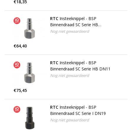
€18,35
RTC
Insteeknippel - BSP
Binnendraad SC Serie HB
Brandweer DN11
Nog niet gewaardeerd
€64,40
RTC
Insteeknippel - BSP
Binnendraad SC Serie HB DN11
Nog niet gewaardeerd
€75,45
RTC
Insteeknippel - BSP
Binnendraad SC Serie I DN19
Nog niet gewaardeerd