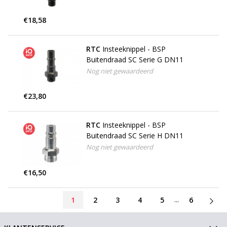
€18,58
RTC
Insteeknippel - BSP
Buitendraad SC Serie G DN11
Nog niet gewaardeerd
€23,80
RTC
Insteeknippel - BSP
Buitendraad SC Serie H DN11
Nog niet gewaardeerd
€16,50
...
1
2
3
4
5
6