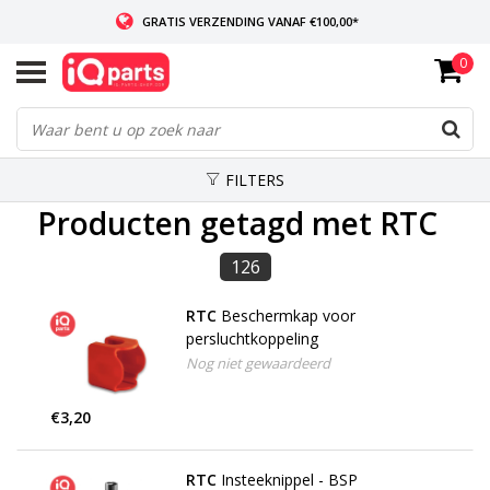
GRATIS VERZENDING VANAF €100,00*
0
INDIEN VOORRADIG: VOOR 14:00 BESTELD, ZELFDE DAG VERZONDEN
WERELDWIJDE LEVERING
FILTERS
Producten getagd met RTC
126
RTC
Beschermkap voor
persluchtkoppeling
Nog niet gewaardeerd
€3,20
RTC
Insteeknippel - BSP