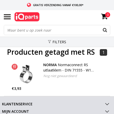
GRATIS VERZENDING VANAF €100,00*
0
INDIEN VOORRADIG: VOOR 14:00 BESTELD, ZELFDE DAG VERZONDEN
WERELDWIJDE LEVERING
FILTERS
Producten getagd met RS
1
NORMA
Normaconnect RS
uitlaatklem - DIN 71555 - W1
Verzinkt
Nog niet gewaardeerd
€3,93
KLANTENSERVICE
MIJN ACCOUNT