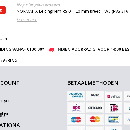
Nog niet gewaardeerd
t
NORMAFIX Leidingklem RS 0 | 20 mm breed - W5 (RVS 316)
Lees meer
cten
DING VANAF €100,00*
INDIEN VOORRADIG: VOOR 14:00 BE
LEVERING
CCOUNT
BETAALMETHODEN
n
lingen
s
lijst
ATIONAL