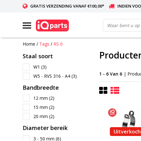
GRATIS VERZENDING VANAF €100,00*
INDIEN VOO
WERELDWIJDE LEVERING
Home
/
Tags
/
RS 0
Producten
Staal soort
W1
(3)
1 - 6 Van 6
| Produ
W5 - RVS 316 - A4
(3)
Bandbreedte
12 mm
(2)
15 mm
(2)
20 mm
(2)
Diameter bereik
Uitverkoch
3 - 50 mm
(6)