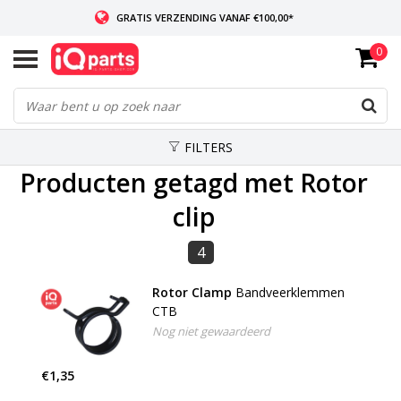
GRATIS VERZENDING VANAF €100,00*
0
INDIEN VOORRADIG: VOOR 14:00 BESTELD, ZELFDE DAG VERZONDEN
WERELDWIJDE LEVERING
FILTERS
Producten getagd met Rotor
clip
4
Rotor Clamp
Bandveerklemmen
CTB
Nog niet gewaardeerd
€1,35