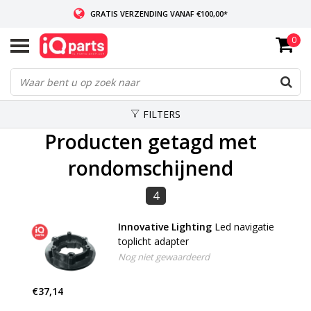
GRATIS VERZENDING VANAF €100,00*
0
INDIEN VOORRADIG: VOOR 14:00 BESTELD, ZELFDE DAG VERZONDEN
WERELDWIJDE LEVERING
FILTERS
Producten getagd met
rondomschijnend
4
Innovative Lighting
Led navigatie
toplicht adapter
Nog niet gewaardeerd
€37,14