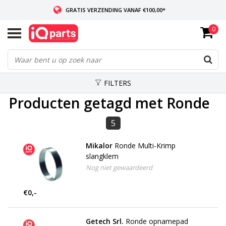
GRATIS VERZENDING VANAF €100,00*
0
INDIEN VOORRADIG: VOOR 14:00 BESTELD, ZELFDE DAG VERZONDEN
WERELDWIJDE LEVERING
FILTERS
Producten getagd met Ronde
5
Mikalor
Ronde Multi-Krimp
slangklem
Nog niet gewaardeerd
€0,-
Getech Srl.
Ronde opnamepad