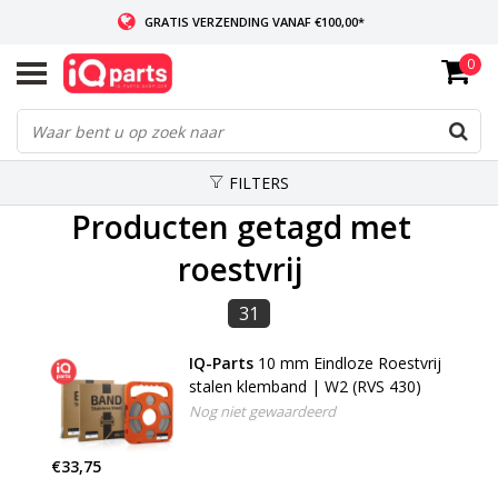
GRATIS VERZENDING VANAF €100,00*
0
INDIEN VOORRADIG: VOOR 14:00 BESTELD, ZELFDE DAG VERZONDEN
WERELDWIJDE LEVERING
FILTERS
Producten getagd met
roestvrij
31
IQ-Parts
10 mm Eindloze Roestvrij
stalen klemband | W2 (RVS 430)
Nog niet gewaardeerd
€33,75