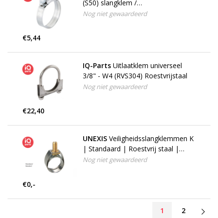
(S50) slangklem /
wormschroefklem
Nog niet gewaardeerd
€5,44
IQ-Parts
Uitlaatklem universeel
3/8" - W4 (RVS304) Roestvrijstaal
Nog niet gewaardeerd
€22,40
UNEXIS
Veiligheidsslangklemmen K
| Standaard | Roestvrij staal |
Geleidend
Nog niet gewaardeerd
€0,-
1
2