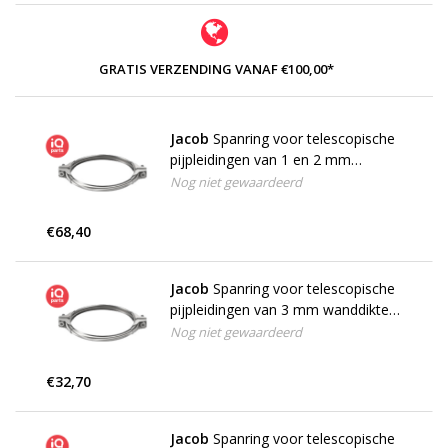
GRATIS VERZENDING VANAF €100,00*
Jacob
Spanring voor telescopische
pijpleidingen van 1 en 2 mm
wanddikte, W4 (RVS 304)
Nog niet gewaardeerd
€68,40
Jacob
Spanring voor telescopische
pijpleidingen van 3 mm wanddikte,
W1
Nog niet gewaardeerd
€32,70
Jacob
Spanring voor telescopische