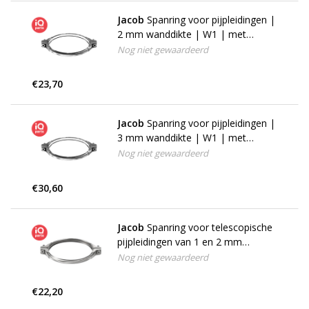
Jacob
Spanring voor pijpleidingen |
2 mm wanddikte | W1 | met
pakking
Nog niet gewaardeerd
€23,70
Jacob
Spanring voor pijpleidingen |
3 mm wanddikte | W1 | met
pakking
Nog niet gewaardeerd
€30,60
Jacob
Spanring voor telescopische
pijpleidingen van 1 en 2 mm
wanddikte, W1
Nog niet gewaardeerd
€22,20