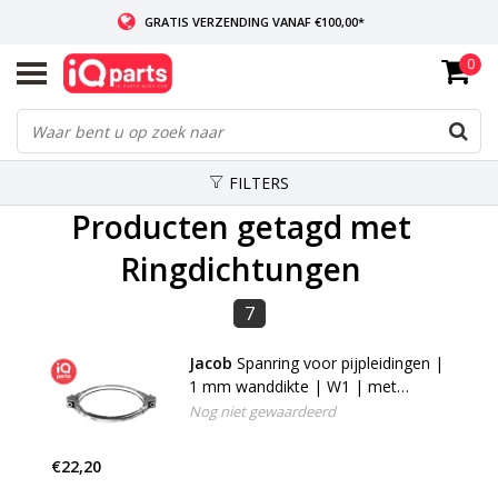
GRATIS VERZENDING VANAF €100,00*
0
INDIEN VOORRADIG: VOOR 14:00 BESTELD, ZELFDE DAG VERZONDEN
WERELDWIJDE LEVERING
FILTERS
Producten getagd met
Ringdichtungen
7
Jacob
Spanring voor pijpleidingen |
1 mm wanddikte | W1 | met
pakking
Nog niet gewaardeerd
€22,20