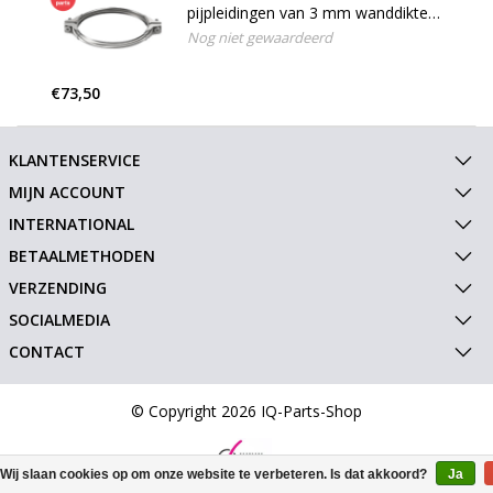
pijpleidingen van 3 mm wanddikte,
W4 (RVS 304)
Nog niet gewaardeerd
€73,50
KLANTENSERVICE
MIJN ACCOUNT
INTERNATIONAL
BETAALMETHODEN
VERZENDING
SOCIALMEDIA
CONTACT
© Copyright 2026 IQ-Parts-Shop
Wij slaan cookies op om onze website te verbeteren. Is dat akkoord?
Ja