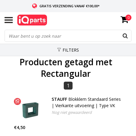
GRATIS VERZENDING VANAF €100,00*
0
INDIEN VOORRADIG: VOOR 14:00 BESTELD, ZELFDE DAG VERZONDEN
WERELDWIJDE LEVERING
FILTERS
Producten getagd met
Rectangular
1
STAUFF
Blokklem Standaard Series
| Vierkante uitvoering | Type VK
Nog niet gewaardeerd
€4,50