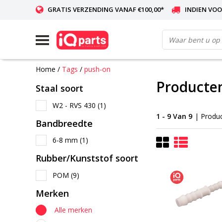
GRATIS VERZENDING VANAF €100,00*
INDIEN VOO
WERELDWIJDE LEVERING
Home
/
Tags
/
push-on
Producte
Staal soort
W2 - RVS 430
(1)
1 - 9 Van 9
| Produ
Bandbreedte
6-8 mm
(1)
Rubber/Kunststof soort
POM
(9)
Merken
Alle merken