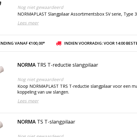
Nog niet gewaardeerd
NORMAPLAST Slangpilaar Assortimentsbox SV serie, Type 
Lees meer
ENDING VANAF €100,00*
INDIEN VOORRADIG: VOOR 14:00 BESTELD, ZELFDE DAG VER
NORMA
TRS T-reductie slangpilaar
Nog niet gewaardeerd
Koop NORMAPLAST TRS T-reductie slangpilaar voor een makk
koppeling van uw slangen.
Lees meer
NORMA
TS T-slangpilaar
Nog niet gewaardeerd