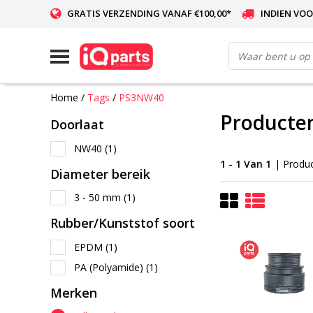
GRATIS VERZENDING VANAF €100,00*
INDIEN VOO
WERELDWIJDE LEVERING
Home
/
Tags
/
PS3NW40
Producte
Doorlaat
NW40
(1)
1 - 1 Van 1
| Produ
Diameter bereik
3 - 50 mm
(1)
Rubber/Kunststof soort
EPDM
(1)
PA (Polyamide)
(1)
Merken