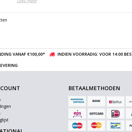
Lees meer
cten
DING VANAF €100,00*
INDIEN VOORRADIG: VOOR 14:00 BE
LEVERING
CCOUNT
BETAALMETHODEN
n
lingen
s
lijst
ATIONAL