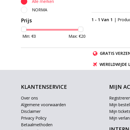
Alle merken
NORMA
Prijs
1 - 1 Van 1
| Produ
Min: €
0
Max: €
20
GRATIS VERZEN
WERELDWIJDE 
KLANTENSERVICE
MIJN A
Over ons
Registrere
Algemene voorwaarden
Mijn bestel
Disclaimer
Mijn ticket
Privacy Policy
Mijn verlang
Betaalmethoden
INTERN