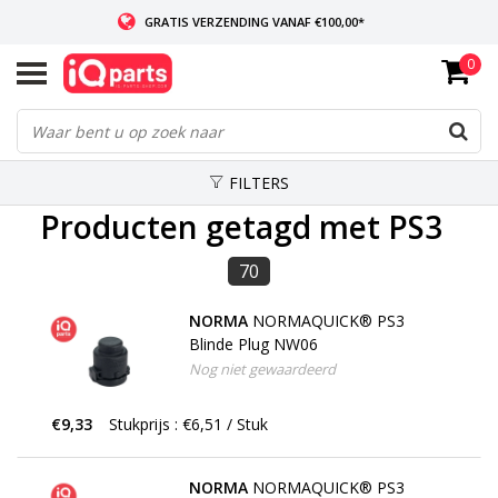
GRATIS VERZENDING VANAF €100,00*
0
INDIEN VOORRADIG: VOOR 14:00 BESTELD, ZELFDE DAG VERZONDEN
WERELDWIJDE LEVERING
FILTERS
Producten getagd met PS3
70
NORMA
NORMAQUICK® PS3
Blinde Plug NW06
Nog niet gewaardeerd
€9,33
Stukprijs : €6,51 / Stuk
NORMA
NORMAQUICK® PS3