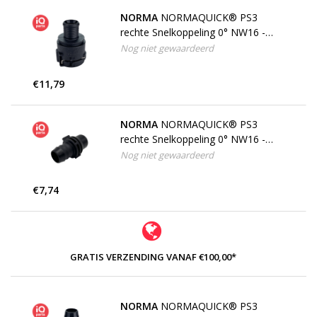
NORMA
NORMAQUICK® PS3
rechte Snelkoppeling 0° NW16 -
16,8 mm
Nog niet gewaardeerd
€11,79
NORMA
NORMAQUICK® PS3
rechte Snelkoppeling 0° NW16 -
17,5 mm, Dubbele Tule
Nog niet gewaardeerd
€7,74
GRATIS VERZENDING VANAF €100,00*
NORMA
NORMAQUICK® PS3