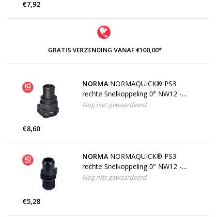
€7,92
GRATIS VERZENDING VANAF €100,00*
NORMA
NORMAQUICK® PS3
rechte Snelkoppeling 0° NW12 -
16,8 mm
Nog niet gewaardeerd
€8,60
NORMA
NORMAQUICK® PS3
rechte Snelkoppeling 0° NW12 -
16,8 mm, Dubbele Tule
Nog niet gewaardeerd
€5,28