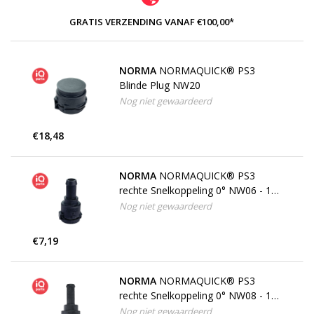
GRATIS VERZENDING VANAF €100,00*
NORMA
NORMAQUICK® PS3
Blinde Plug NW20
Nog niet gewaardeerd
€18,48
NORMA
NORMAQUICK® PS3
rechte Snelkoppeling 0° NW06 - 10
mm
Nog niet gewaardeerd
€7,19
NORMA
NORMAQUICK® PS3
rechte Snelkoppeling 0° NW08 - 10
mm
Nog niet gewaardeerd