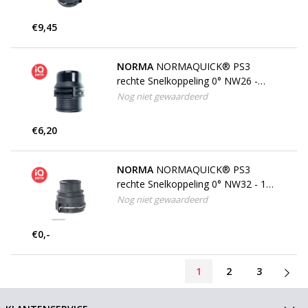
€9,45
NORMA
NORMAQUICK® PS3
rechte Snelkoppeling 0° NW26 -
32,4 mm, Dubbele Tule
Nog niet gewaardeerd
€6,20
NORMA
NORMAQUICK® PS3
rechte Snelkoppeling 0° NW32 - 16
mm
Nog niet gewaardeerd
€0,-
1
2
3