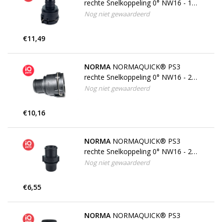
rechte Snelkoppeling 0° NW16 - 19
mm
Nog niet gewaardeerd
€11,49
NORMA
NORMAQUICK® PS3
rechte Snelkoppeling 0° NW16 - 22
mm
Nog niet gewaardeerd
€10,16
NORMA
NORMAQUICK® PS3
rechte Snelkoppeling 0° NW16 - 22
mm, Dubbele Tule
Nog niet gewaardeerd
€6,55
NORMA
NORMAQUICK® PS3