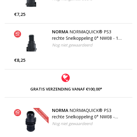
€7,25
NORMA
NORMAQUICK® PS3
rechte Snelkoppeling 0° NW08 - 14
mm
Nog niet gewaardeerd
€8,25
GRATIS VERZENDING VANAF €100,00*
NORMA
NORMAQUICK® PS3
rechte Snelkoppeling 0° NW08 -
14,0 mm, Dubbele Tule
Nog niet gewaardeerd