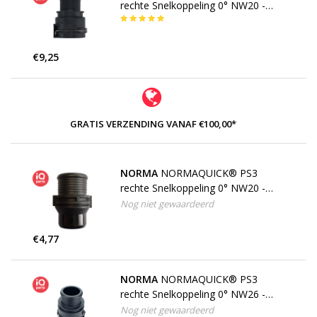
rechte Snelkoppeling 0° NW20 -
26,4 mm
€9,25
GRATIS VERZENDING VANAF €100,00*
NORMA
NORMAQUICK® PS3
rechte Snelkoppeling 0° NW20 -
26,4 mm, Dubbele Tule
Nog niet gewaardeerd
€4,77
NORMA
NORMAQUICK® PS3
rechte Snelkoppeling 0° NW26 -
32,4 mm
Nog niet gewaardeerd