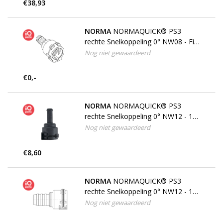
€38,93
NORMA
NORMAQUICK® PS3
rechte Snelkoppeling 0° NW08 - Fir-
Tree
Nog niet gewaardeerd
€0,-
NORMA
NORMAQUICK® PS3
rechte Snelkoppeling 0° NW12 - 10
mm
Nog niet gewaardeerd
€8,60
NORMA
NORMAQUICK® PS3
rechte Snelkoppeling 0° NW12 - 15
mm
Nog niet gewaardeerd