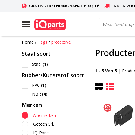
GRATIS VERZENDING VANAF €100,00*
INDIEN VOO
WERELDWIJDE LEVERING
Home
/
Tags
/
protective
Producten
Staal soort
Staal
(1)
1 - 5 Van 5
| Produ
Rubber/Kunststof soort
PVC
(1)
NBR
(4)
Merken
Alle merken
Getech Srl.
IQ-Parts