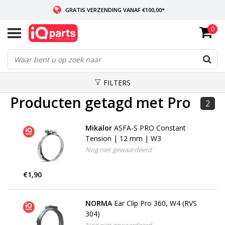
GRATIS VERZENDING VANAF €100,00*
0
INDIEN VOORRADIG: VOOR 14:00 BESTELD, ZELFDE DAG VERZONDEN
WERELDWIJDE LEVERING
FILTERS
Producten getagd met Pro
2
Mikalor
ASFA-S PRO Constant
Tension | 12 mm | W3
Nog niet gewaardeerd
€1,90
NORMA
Ear Clip Pro 360, W4 (RVS
304)