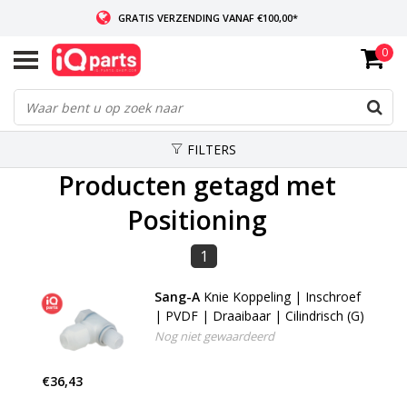
GRATIS VERZENDING VANAF €100,00*
0
INDIEN VOORRADIG: VOOR 14:00 BESTELD, ZELFDE DAG VERZONDEN
WERELDWIJDE LEVERING
FILTERS
Producten getagd met
Positioning
1
Sang-A
Knie Koppeling | Inschroef
| PVDF | Draaibaar | Cilindrisch (G)
Nog niet gewaardeerd
€36,43