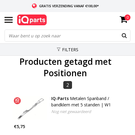
GRATIS VERZENDING VANAF €100,00*
0
INDIEN VOORRADIG: VOOR 14:00 BESTELD, ZELFDE DAG VERZONDEN
WERELDWIJDE LEVERING
FILTERS
Producten getagd met
Positionen
2
IQ-Parts
Metalen Spanband /
bandklem met 5 standen | W1
Nog niet gewaardeerd
€5,75