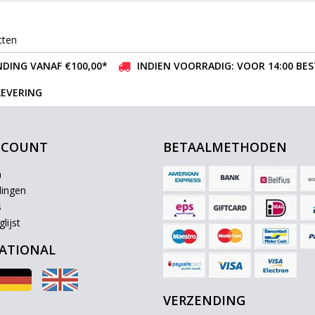
cten
DING VANAF €100,00*
INDIEN VOORRADIG: VOOR 14:00 BE
LEVERING
CCOUNT
BETAALMETHODEN
n
lingen
s
lijst
ATIONAL
VERZENDING