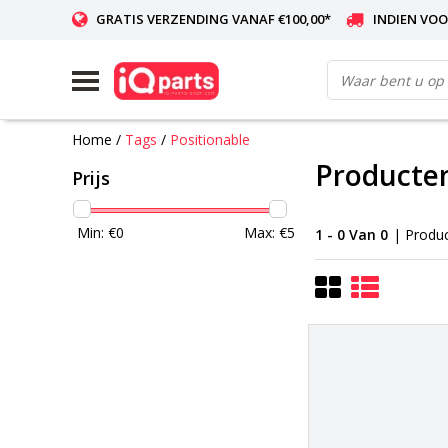
GRATIS VERZENDING VANAF €100,00*
INDIEN VOO
WERELDWIJDE LEVERING
Home
/
Tags
/
Positionable
Producten
Prijs
Min: €
0
Max: €
5
1 - 0 Van 0
| Produ