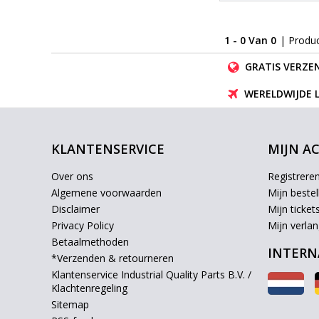
1 - 0 Van 0
| Produ
GRATIS VERZEN
WERELDWIJDE 
KLANTENSERVICE
MIJN A
Over ons
Registrere
Algemene voorwaarden
Mijn bestel
Disclaimer
Mijn ticket
Privacy Policy
Mijn verlang
Betaalmethoden
INTERN
*Verzenden & retourneren
Klantenservice Industrial Quality Parts B.V. /
Klachtenregeling
Sitemap